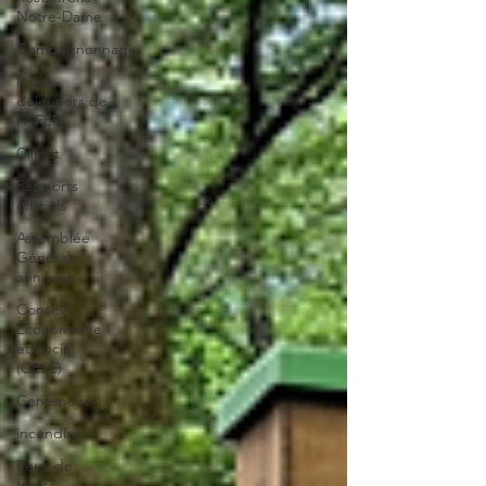
Notre-Dame
Compagnonnage
Petits-
déjeuners de
l'AFEF
Climat
Rapports
officiels
Assemblée
Générale
annuelle
Conseil
Économique
et Social
(CESE)
Centenaire
incendies
Feux de
forêts