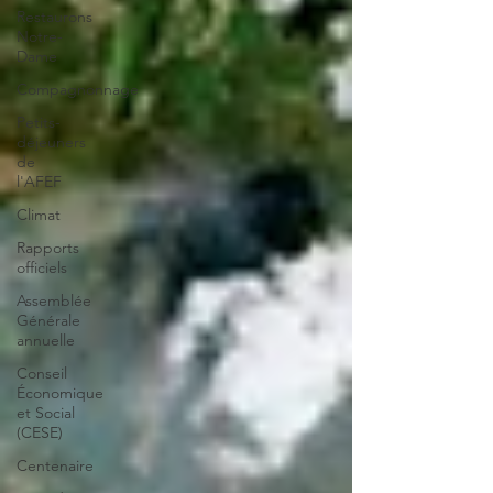
Restaurons
Notre-
Dame
Compagnonnage
Petits-
déjeuners
de
l'AFEF
Climat
Rapports
officiels
Assemblée
Générale
annuelle
Conseil
Économique
et Social
(CESE)
Centenaire