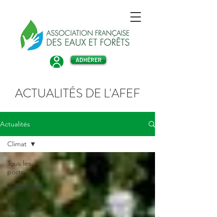
ADHÉRER
ACTUALITÉS DE L'AFEF
Actualités
Climat
Tous les
posts
Évènements
Vie de
l'association