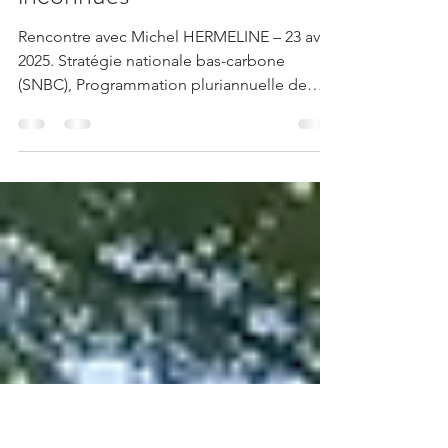
carbone : le bois au cœur
d’une équation à plusieurs
inconnues
Rencontre avec Michel HERMELINE – 23 avril
2025. Stratégie nationale bas-carbone
(SNBC), Programmation pluriannuelle de
l’énergie (PPE), Programme national
d’adaptation au changement climatique
(PNACC), Planification écologique… Les
réflexions stratégiques sur la décarbonation
de nos activités ne manquent pas ces
derniers temps. L’objectif est d’atteindre la
neutralité carbone en 2050 pour atténuer le
changement climatique tout en s’adaptant à
ses impacts. Dans tous ces trava