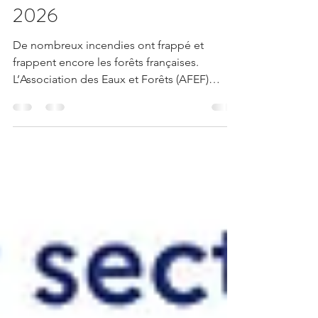
incendies de forêt de cet été
2026
De nombreux incendies ont frappé et
frappent encore les forêts françaises.
L’Association des Eaux et Forêts (AFEF)
souhaite exprimer sa profonde solidarité
envers toutes les personnes touchées par
ces événements dramatiques. Le feu en
Gironde vu par le satellite Sentinel-2B. Extrait
d’une image acquise le 26 juillet 2026 à
10h56 UTC. Couleurs naturelles. Crédit
image : Copernicus / Union européenne
Bien sûr, nos pensées vont d'abord aux
victimes, aux familles éprouvées, aux h