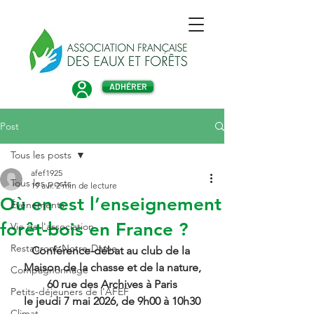
ADHÉRER
Post
Tous les posts
afef1925
Tous les posts
19 avr.
2 min de lecture
Où en est l’enseignement
Évènements
forêt-bois en France ?
Vie de l'association
Restaurons Notre-Dame
Conférence-débat au club de la 
Maison de la chasse et de la nature,
Compagnonnage
60 rue des Archives à Paris
Petits-déjeuners de l'AFEF
le jeudi 7 mai 2026, de 9h00 à 10h30
Climat