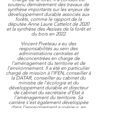
soutenu dernièrement des travaux de 
synthèse importants sur les enjeux de 
développement durable associés aux 
forêts, comme le rapport de la 
députée Anne Laure Cattelot de 2020 
et la synthèse des Assises de la forêt et 
du bois en 2022.
Vincent Piveteau a eu des 
responsabilités au sein des 
administrations centrales et 
déconcentrées en charge de 
l’aménagement du territoire et de 
l’environnement. Il a été en particulier 
chargé de mission à l’IFEN, conseiller à 
la DATAR, conseiller au cabinet du 
ministre de l'écologie et du 
développement durable et directeur 
de cabinet du secrétaire d’État à 
l’aménagement du territoire. Sa 
carrière s’est également développée 
dans l’enseignement supérieur, en 
assurant la direction de l’école 
nationale supérieure de paysage 
Versailles-Marseille.
enseignement
formation
bois
métier
forêt
Petits-déjeuners de l'AFEF