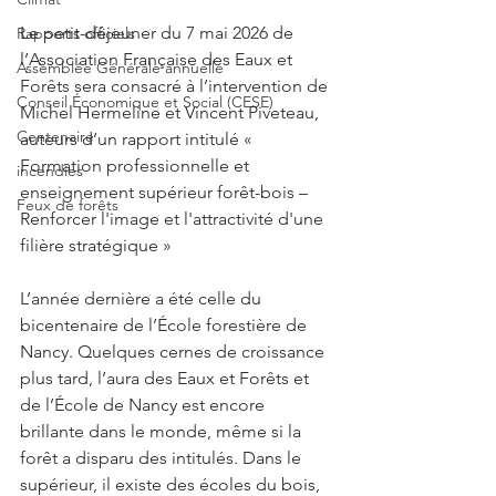
Le petit-déjeuner du 7 mai 2026 de 
Rapports officiels
l’Association Française des Eaux et 
Assemblée Générale annuelle
Forêts sera consacré à l’intervention de 
Conseil Économique et Social (CESE)
Michel Hermeline et Vincent Piveteau, 
Centenaire
auteurs d’un rapport intitulé « 
Formation professionnelle et 
incendies
enseignement supérieur forêt-bois – 
Feux de forêts
Renforcer l'image et l'attractivité d'une 
filière stratégique »
L’année dernière a été celle du 
bicentenaire de l’École forestière de 
Nancy. Quelques cernes de croissance 
plus tard, l’aura des Eaux et Forêts et 
de l’École de Nancy est encore 
brillante dans le monde, même si la 
forêt a disparu des intitulés. Dans le 
supérieur, il existe des écoles du bois, 